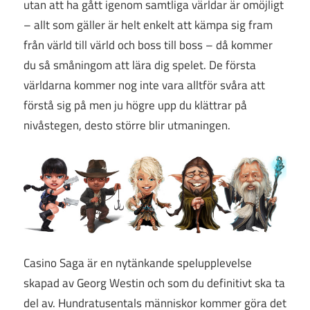
utan att ha gått igenom samtliga världar är omöjligt
– allt som gäller är helt enkelt att kämpa sig fram
från värld till värld och boss till boss – då kommer
du så småningom att lära dig spelet. De första
världarna kommer nog inte vara alltför svåra att
förstå sig på men ju högre upp du klättrar på
nivåstegen, desto större blir utmaningen.
Casino Saga är en nytänkande spelupplevelse
skapad av Georg Westin och som du definitivt ska ta
del av. Hundratusentals människor kommer göra det