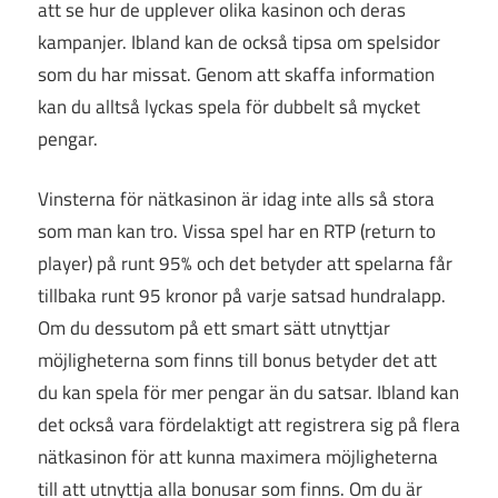
att se hur de upplever olika kasinon och deras
kampanjer. Ibland kan de också tipsa om spelsidor
som du har missat. Genom att skaffa information
kan du alltså lyckas spela för dubbelt så mycket
pengar.
Vinsterna för nätkasinon är idag inte alls så stora
som man kan tro. Vissa spel har en RTP (return to
player) på runt 95% och det betyder att spelarna får
tillbaka runt 95 kronor på varje satsad hundralapp.
Om du dessutom på ett smart sätt utnyttjar
möjligheterna som finns till bonus betyder det att
du kan spela för mer pengar än du satsar. Ibland kan
det också vara fördelaktigt att registrera sig på flera
nätkasinon för att kunna maximera möjligheterna
till att utnyttja alla bonusar som finns. Om du är