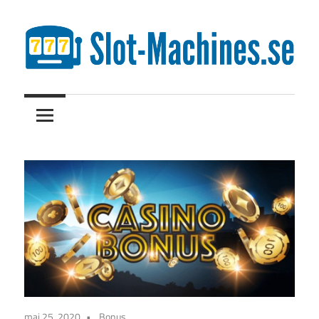
Hoppa
till
innehåll
Ditt
Slot
hem
för
Machines
casinospel
maj 25, 2020
Bonus