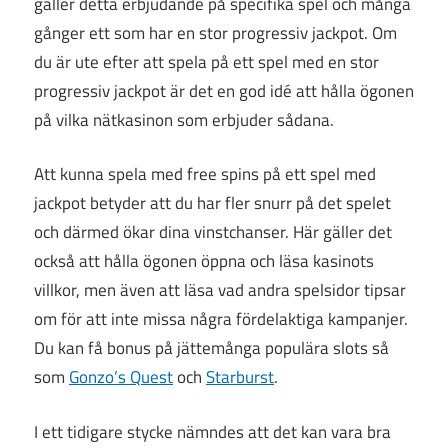
gäller detta erbjudande på specifika spel och många
gånger ett som har en stor progressiv jackpot. Om
du är ute efter att spela på ett spel med en stor
progressiv jackpot är det en god idé att hålla ögonen
på vilka nätkasinon som erbjuder sådana.
Att kunna spela med free spins på ett spel med
jackpot betyder att du har fler snurr på det spelet
och därmed ökar dina vinstchanser. Här gäller det
också att hålla ögonen öppna och läsa kasinots
villkor, men även att läsa vad andra spelsidor tipsar
om för att inte missa några fördelaktiga kampanjer.
Du kan få bonus på jättemånga populära slots så
som
Gonzo’s Quest
och
Starburst
.
I ett tidigare stycke nämndes att det kan vara bra