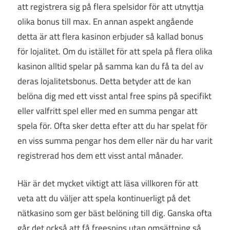
att registrera sig på flera spelsidor för att utnyttja
olika bonus till max. En annan aspekt angående
detta är att flera kasinon erbjuder så kallad bonus
för lojalitet. Om du istället för att spela på flera olika
kasinon alltid spelar på samma kan du få ta del av
deras lojalitetsbonus. Detta betyder att de kan
belöna dig med ett visst antal free spins på specifikt
eller valfritt spel eller med en summa pengar att
spela för. Ofta sker detta efter att du har spelat för
en viss summa pengar hos dem eller när du har varit
registrerad hos dem ett visst antal månader.
Här är det mycket viktigt att läsa villkoren för att
veta att du väljer att spela kontinuerligt på det
nätkasino som ger bäst belöning till dig. Ganska ofta
går det också att få freespins utan omsättning så