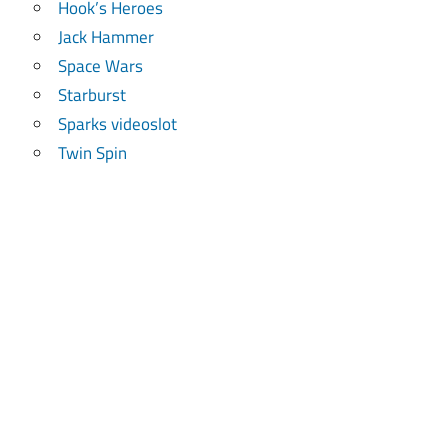
Hook’s Heroes
Jack Hammer
Space Wars
Starburst
Sparks videoslot
Twin Spin