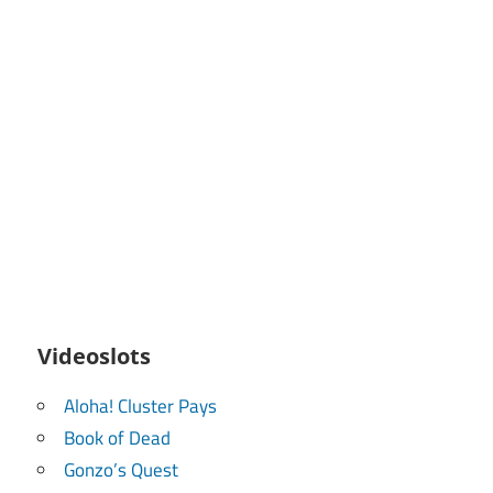
Videoslots
Aloha! Cluster Pays
Book of Dead
Gonzo’s Quest