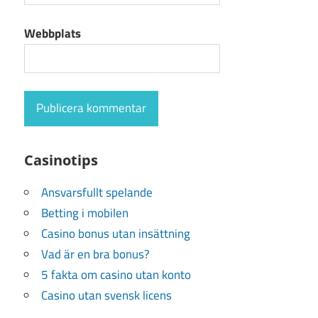
Webbplats
Alternative:
Casinotips
Ansvarsfullt spelande
Betting i mobilen
Casino bonus utan insättning
Vad är en bra bonus?
5 fakta om casino utan konto
Casino utan svensk licens