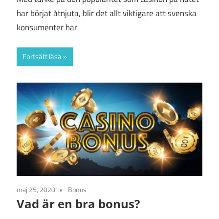
har börjat åtnjuta, blir det allt viktigare att svenska
konsumenter har
Fortsätt läsa
maj 25, 2020
Bonus
Vad är en bra bonus?