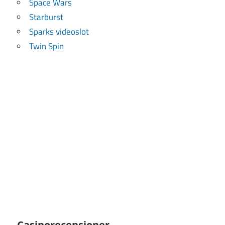
Space Wars
Starburst
Sparks videoslot
Twin Spin
Casinorecensioner